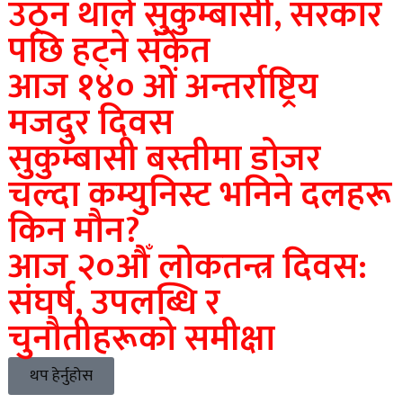
उठ्न थाले सुकुम्बासी, सरकार
पछि हट्ने संकेत
आज १४० ओें अन्तर्राष्ट्रिय
मजदुर दिवस
सुकुम्बासी बस्तीमा डोजर
चल्दा कम्युनिस्ट भनिने दलहरू
किन मौन?
आज २०औँ लोकतन्त्र दिवस:
संघर्ष, उपलब्धि र
चुनौतीहरूको समीक्षा
थप हेर्नुहोस