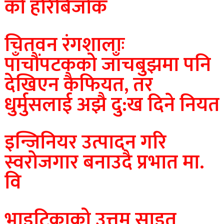
काे हरिबिजाेक
चितवन रंगशालाः
पाँचौंपटकको जाँचबुझमा पनि
देखिएन कैफियत, तर
धुर्मुसलाई अझै दु:ख दिने नियत
इन्जिनियर उत्पादन गरि
स्वराेजगार बनाउदै प्रभात मा.
वि
भाइटिकाको उत्तम साइत