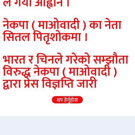
ले गर्याे आह्वान ।
नेकपा ( माओवादी ) का नेता
सितल पितृशाेकमा ।
भारत र चिनले गरेको सम्झाैता
विरुद्ध नेकपा ( माओवादी )
द्वारा प्रेस विज्ञप्ति जारी
थप हेर्नुहोस