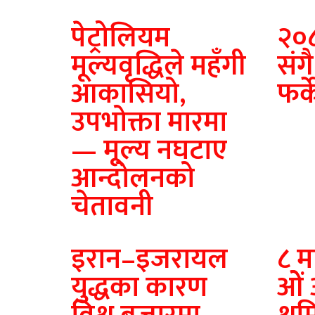
पेट्रोलियम
२०
मूल्यवृद्धिले महँगी
संग
आकासियो,
फर्क
उपभोक्ता मारमा
— मूल्य नघटाए
आन्दोलनको
चेतावनी
इरान–इजरायल
८ मा
युद्धका कारण
ओें अ