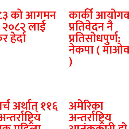
८३ काे आगमन
कार्की आयाेगक
ै २०८२ लाई
प्रतिवेदन नै
ेर हेर्दा
प्रतिसाेधपुर्ण:
नेकपा ( माओव
)
र्च अर्थात् ११६
अमेरिका
न्तर्राष्ट्रिय
अन्तर्राष्ट्रिय