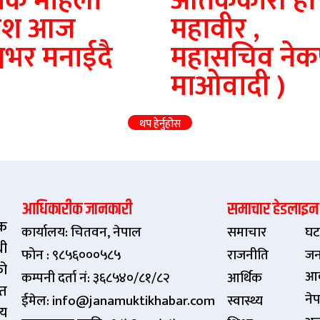
मिक महिला
आतंककारी हाे 
वश आज
महावीर ,
्वभर मनाईदै
महासचिव नेकप
माओवादी )
थप हेर्नुहोस
आधिकारीक जानकारी
समाचार हेडलाइन
िक
कार्यालय: चितवन, नेपाल
समाचार
घट
धी
फोन : ९८५६०००५८५
राजनीति
जन
को
आ
कम्पनी दर्ता नं: ३६८५४०/८१/८२
आर्थिक
ित
ने
ईमेल: info@janamuktikhabar.com
स्वास्थ्य
्य