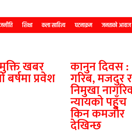
ाजनीति
शिक्षा
कला साहित्य
घटनाक्रम
जनताको आवाज
ुक्ति खबर
कानुन दिवस :
्राे बर्षमा प्रवेश
गरिब, मजदुर र
निमुखा नागरि
न्यायको पहुँच
किन कमजोर
देखिन्छ