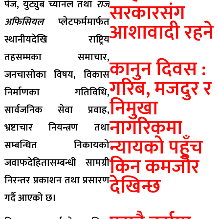
पेज, युट्युब च्यानल तथा
राज
सरकारसंग
अफिसियल
प्लेटफर्ममार्फत
आशावादी रहने
स्थानीयदेखि राष्ट्रिय
तहसम्मका समाचार,
कानुन दिवस :
जनचासोका विषय, विकास
गरिब, मजदुर र
निर्माणका गतिविधि,
निमुखा
सार्वजनिक सेवा प्रवाह,
नागरिकमा
भ्रष्टाचार नियन्त्रण तथा
न्यायको पहुँच
सम्बन्धित निकायको
किन कमजोर
जवाफदेहितासम्बन्धी सामग्री
देखिन्छ
निरन्तर प्रकाशन तथा प्रसारण
गर्दै आएको छ।