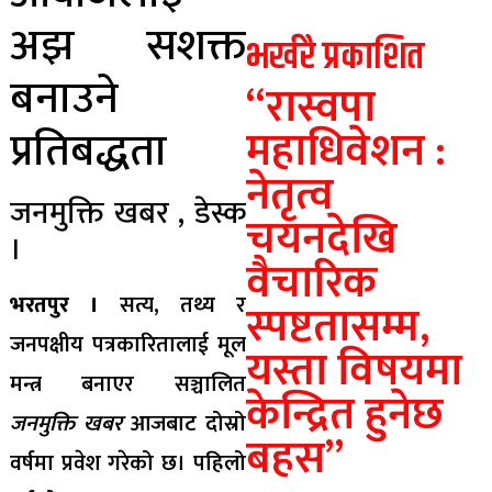
अझ सशक्त
भर्खरै प्रकाशित
बनाउने
“रास्वपा
महाधिवेशन :
प्रतिबद्धता
नेतृत्व
जनमुक्ति खबर , डेस्क
चयनदेखि
।
वैचारिक
भरतपुर ।
सत्य, तथ्य र
स्पष्टतासम्म,
जनपक्षीय पत्रकारितालाई मूल
यस्ता विषयमा
मन्त्र बनाएर सञ्चालित
केन्द्रित हुनेछ
जनमुक्ति खबर
आजबाट दोस्रो
बहस”
वर्षमा प्रवेश गरेको छ। पहिलो