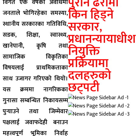
पुरानै ढर्रामा
विगत एक वर्षको अवधिमा
किन हिड्ने
जनताले भोगिरहेका समस्या,
सरकार,
स्थानीय सरकारका गतिविधि,
प्रधानन्यायाधीश
सडक, शिक्षा, स्वास्थ्य,
खानेपानी, कृषि तथा
नियुक्ति
सामाजिक विकृतिका
प्रक्रियामा
विषयलाई प्राथमिकताका
दलहरुकाे
साथ उजागर गरिएको थियो।
छट्पटी
यस क्रममा नागरिकका
गुनासा सम्बन्धित निकायसम्म
पुर्‍याउने तथा जिम्मेवार
पक्षलाई जवाफदेही बनाउन
महत्त्वपूर्ण भूमिका निर्वाह