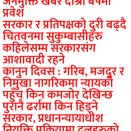
जनमुक्ति खबर दाेश्राे बर्षमा
प्रवेश
सरकार र प्रतिपक्षकाे दुरी बढ्दै
चितवनमा सुकुम्बासीहरु
कहिलेसम्म सरकारसंग
आशावादी रहने
कानुन दिवस : गरिब, मजदुर र
निमुखा नागरिकमा न्यायको
पहुँच किन कमजोर देखिन्छ
पुरानै ढर्रामा किन हिड्ने
सरकार, प्रधानन्यायाधीश
नियुक्ति प्रक्रियामा दलहरुकाे