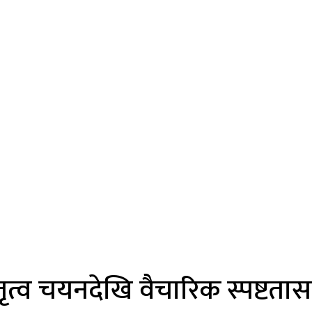
तृत्व चयनदेखि वैचारिक स्पष्टतास