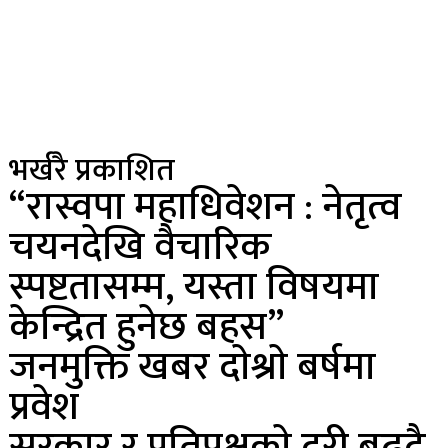
भर्खरै प्रकाशित
“रास्वपा महाधिवेशन : नेतृत्व
चयनदेखि वैचारिक
स्पष्टतासम्म, यस्ता विषयमा
केन्द्रित हुनेछ बहस”
जनमुक्ति खबर दाेश्राे बर्षमा
प्रवेश
सरकार र प्रतिपक्षकाे दुरी बढ्दै