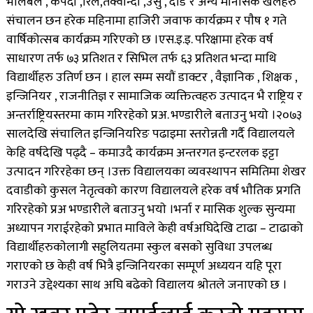
भलिबल , कपर्दी ,रिले,तेक्वान्दो ,उसु , दाैड र अन्य मानसिक खेलहरु
संचालन छन हरेक महिनामा हाजिरी जवाफ कार्यक्रम र पाैष १ गते
वार्षिकोत्सब कार्यक्रम गरिएको छ ।एस.इ.इ. परिक्षामा हरेक वर्ष
साधारण तर्फ ७३ प्रतिशत र सिभिल तर्फ ६३ प्रतिशत भन्दा माथि
विद्यार्थीहरु उतिर्ण छन ।
हाल सम्म सयाैं डाक्टर , वैज्ञानिक , शिक्षक ,
इन्जिनियर , राजनीतिज्ञ र सामाजिक व्यक्तित्वहरु उत्पादन भै राष्ट्रिय र
अन्तर्राष्ट्रियस्तरमा काम गरिरहेकाे प्रअ. भण्डारीले बताउनु भयो ।२०७३
सालदेखि संचालित इन्जिनियरिङ पढाइमा स्तराेन्नती गर्दै विद्यालयले
केहि वर्षदेखि पढ्दै – कमाउदै कार्यक्रम अन्तरगत इन्टरलक इट्टा
उत्पादन गरिरहेका छन् ।उक्त विद्यालयका व्यवस्थापन समितिमा शेखर
दवाडीकाे कुसल नेतृत्वको कारण विद्यालयले हरेक वर्ष भाैतिक प्रगति
गरिरहेकाे प्रअ भण्डारीले बताउनु भयाे ।भर्ना र मासिक शुल्क सुन्यमा
अध्यापन गराईरहेकाे प्रभात माविले केही वर्षअघिदेखि टाढा – टाढाको
विद्यार्थीहरुकाेलागी सहुलियतमा स्कुल बसकाे सुविधा उपलब्ध
गराएकाे छ केही वर्ष भित्रै इन्जिनियरका सम्पूर्ण अध्ययन यहि पूरा
गराउने उद्देश्यका साथ अघि बढेकाे विद्यालय श्राेतले जनाएको छ ।