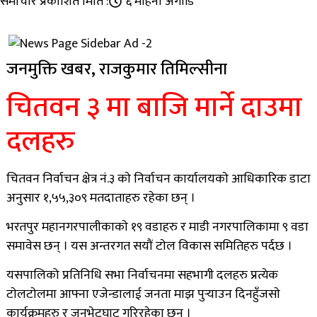
समाचार प्रकाशित मिति :
६ महिना अगाडि
जनमुक्ति खबर, राजकुमार तिमिल्सीना
चितवन ३ मा बाजि मार्ने दाउमा
दलहरु
चितवन निर्वाचन क्षेत्र नं.३ काे निर्वाचन कार्यालयकाे आधिकारिक डाटा
अनुसार १,५५,३०९ मतदाताहरु रहेका छन् ।
भरतपुर महानगरपालीकाकाे १९ वडाहरु र माडी नगरपालिकामा ९ वडा
समावेस छन् । यस अन्तरगत सयाैं टाेल विकास समितिहरु पर्दछ ।
यसपालिको प्रतिनिधि सभा निर्वाचनमा सहभागी दलहरु प्रत्येक
टाेलटाेलमा आफ्ना एजेन्डालाई जनता माझ पुर्
याउन दिनहुँजसाे
कार्यक्रमहरु र जनभेटघाट गरिरहेका छन् ।