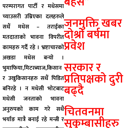
बहस”
परम्परागत पार्टी र मधेसमा
च्याउसरी उम्रिएका दलहरुले
जनमुक्ति खबर
सधैं मधेस – तराईका
दाेश्राे बर्षमा
मतदाताकाे भावना विपरीत
प्रवेश
कामहरु गर्दै रहे । भ्रष्टाचारकाे
अखडा मधेस बन्याे ।
सरकार र
भुमाफिया,मिटरब्याज,किसान
प्रतिपक्षकाे दुरी
र उखुकिसानहरु सधैं पिडित
बढ्दै
बनिरहे । न मधेसी भाेटबाट
मधेसी जनताको भावना
चितवनमा
अनुरुपकाे काम गरे सधैं
सुकुम्बासीहरु
भर्याङ मात्रै बनाई रहे मन्त्री र