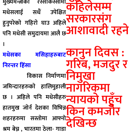
मुख्यमन्त्रीकाे रस्साकस्सीमा
कहिलेसम्म
मधेसलाई सधैं उपेक्षित
सरकारसंग
हुनुपरेकाे गहिराे घाउ अहिले
आशावादी रहने
पनि मधेसी समुदायमा आलै छ
।
कानुन दिवस :
मधेसका मसिहाहरुबाट
गरिब, मजदुर र
निरन्तर हिंसा
निमुखा
विकास निर्माणमा
नागरिकमा
जमिन्दारहरुकाे हालिमुहाली
न्यायको पहुँच
छ । अहिले पनि मधेसीहरु
किन कमजोर
हातमुख जाेर्न देशका विभिन्न
शहरहरुमा सस्तोमा आफ्नो
देखिन्छ
श्रम बेच्न , भारतमा ठेला- गाडा