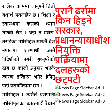
र लेवर काममा जानुपर्ने तिताे
पुरानै ढर्रामा
यथार्थ जगजाहेर छ । शिक्षा र
किन हिड्ने
स्वास्थ्यमा कसैकाे ध्यान
सरकार,
गएको छैन । अझ त मधेस-
प्रधानन्यायाधीश
तराईका मधेसीहरु आफनै देश
नियुक्ति
नेपालमा शरणार्थी जस्तै
प्रक्रियामा
विदेशीकाे पगरी गुथ्नुपरेकाे
दलहरुकाे
दाग छ कालाे अनुहार भएकै
छट्पटी
कारण इण्डिएन भनेर हेपिनु
पर्दा प्रसवपिडामा छन् ।
मधेसीहरु । त्यसैले यसपाली
मधेसीमुलका काठमाडौं रैथाने