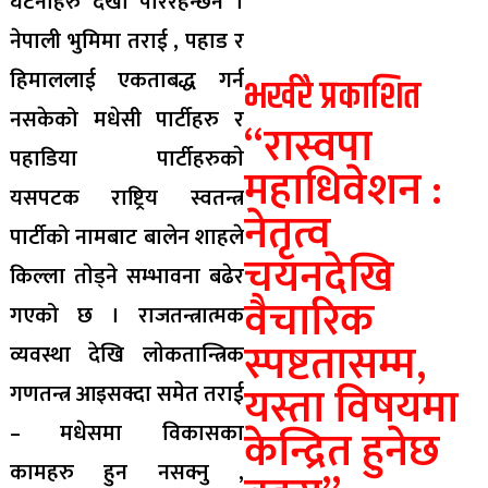
घटनाहरु देखा परिरहन्छन ।
नेपाली भुमिमा तराई , पहाड र
हिमाललाई एकताबद्ध गर्न
भर्खरै प्रकाशित
नसकेको मधेसी पार्टीहरु र
“रास्वपा
पहाडिया पार्टीहरुकाे
महाधिवेशन :
यसपटक राष्ट्रिय स्वतन्त्र
नेतृत्व
पार्टीको नामबाट बालेन शाहले
चयनदेखि
किल्ला ताेड्ने सम्भावना बढेर
वैचारिक
गएको छ । राजतन्त्रात्मक
स्पष्टतासम्म,
व्यवस्था देखि लाेकतान्त्रिक
यस्ता विषयमा
गणतन्त्र आइसक्दा समेत तराई
– मधेसमा विकासका
केन्द्रित हुनेछ
कामहरु हुन नसक्नु ,