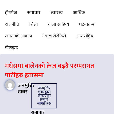
होमपेज
समाचार
स्वास्थ्य
आर्थिक
राजनीति
शिक्षा
कला साहित्य
घटनाक्रम
जनताको आवाज
नेपाल सेरोफेरो
अन्तर्राष्ट्रिय
खेलकुद
मधेसमा बालेनकाे क्रेज बढ्दै परम्परागत
पार्टीहरु हतासमा
जनमुक्ति
जनमुक्ति
खबर
खबरद्वारा
लेखिएका
सम्पूर्ण
सामग्रीहरू
समाचार