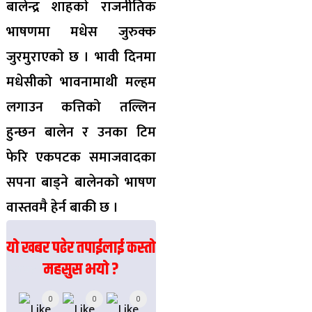
बालेन्द्र शाहकाे राजनीतिक
भाषणमा मधेस जुरुक्क
जुरमुराएकाे छ । भावी दिनमा
मधेसीको भावनामाथी मल्हम
लगाउन कत्तिको तल्लिन
हुन्छन बालेन र उनका टिम
फेरि एकपटक समाजवादका
सपना बाड्ने बालेनकाे भाषण
वास्तवमै हेर्न बाकी छ ।
यो खबर पढेर तपाईलाई कस्तो
महसुस भयो ?
Array
0
0
0