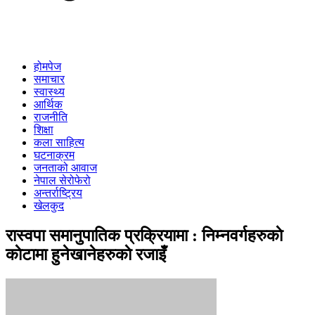
होमपेज
समाचार
स्वास्थ्य
आर्थिक
राजनीति
शिक्षा
कला साहित्य
घटनाक्रम
जनताको आवाज
नेपाल सेरोफेरो
अन्तर्राष्ट्रिय
खेलकुद
रास्वपा समानुपातिक प्रक्रियामा : निम्नवर्गहरुकाे
काेटामा हुनेखानेहरुकाे रजाइँ