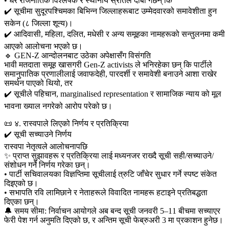
• धेरै राजनीतिक विश्लेषक र स्थानीय स्रोतले दाबी गर्छन् कि
✔️ सूचीमा सुदूरपश्चिमका बिभिन्न जिल्लाहरूबाट उम्मेदवारको समावेशीता हुन
सकेन (८ जिल्ला शून्य)।
✔️ आदिवासी, महिला, दलित, मधेसी र अन्य समूहका नामहरूको सन्तुलनमा कमी
आएको आलोचना भएको छ।
🔹 GEN-Z आन्दोलनबाट उठेका अपेक्षासँग विसंगति
भावी मतदाता समूह खासगरी Gen-Z activists ले भनिरहेका छन् कि पार्टीले
समानुपातिक प्रणालीलाई जवाफदेही, पारदर्शी र समावेशी बनाउने आशा राखेर
समर्थन पाएको थियो, तर
✔️ सूचीले पहिचान, marginalised representation र सामाजिक न्याय को मूल
भावना ख्याल नगरेको आरोप परेको छ।
📜 ४. रास्वपाले लिएको निर्णय र प्रतिक्रिया
✔️ सूची सच्याउने निर्णय
रास्वपा नेतृत्वले आलोचनापछि
✨ प्राप्त सुझावहरू र प्रतिक्रिया लाई मध्यनजर राख्दै सूची सही/सच्याउने/
संशोधन गर्ने निर्णय गरेका छन्।
• पार्टी सचिवालयका विज्ञप्तिमा सूचीलाई त्रुटि जाँचेर सुधार गर्ने स्पष्ट संकेत
दिइएको छ।
• सभापति रवि लामिछाने र नेताहरूले विवादित नामहरू हटाइने प्रतिबद्धता
दिएका छन्।
🔔 समय सीमा: निर्वाचन आयोगले अब बन्द सूची जनवरी 5–11 बीचमा सच्याएर
फेरी पेश गर्न अनुमति दिएको छ, र अन्तिम सूची फेब्रुअरी 3 मा प्रकाशन हुनेछ।