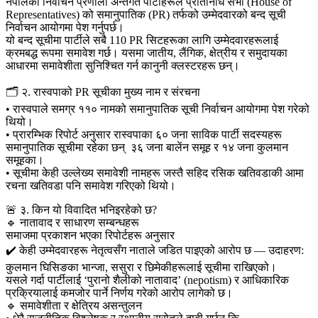
नेपालको निर्वाचन प्रणाली अन्तर्गत पार्टीहरूले प्रतिनिधि सभा (House of
Representatives) को समानुपातिक (PR) तर्फको उम्मेदवारको बन्द सूची
निर्वाचन आयोगमा पेश गर्नुपर्छ।
यो बन्द सूचीमा पार्टीले सबै 110 PR सिटहरूका लागि उम्मेदवारहरूलाई
क्रमबद्ध रूपमा समावेश गर्छ। यसमा जातीय, लैंगिक, क्षेत्रीय र समुदायका
आधारमा समावेशीता सुनिश्चित गर्न कानुनी क्लस्टरहरू छन्।
🗂️ २. रास्वपाको PR सूचीका मुख्य नाम र संरचना
• रास्वपाले समग्र ११० नामको समानुपातिक सूची निर्वाचन आयोगमा पेश गरेको
थियो।
• प्रारम्भिक रिपोर्ट अनुसार रास्वपाका ६० जना साविक पार्टी सदस्यहरू
समानुपातिक सूचीमा रहेका छन् ३६ जना बालेंन समूह र १४ जना कुलमान
समूहका।
• सूचीमा केही उल्लेख्य समावेशी नामहरू जस्तै सहिद रसिक खतिवडाकी आमा
रचना खतिवडा पनि समावेश गरिएको थियो।
🚨 ३. किन यो विवादित भनिइरहेको छ?
🔹 नातावाद र साधारण सम्बन्धहरू
समाजमा प्रकाशन भएका रिपोर्टहरू अनुसार
✔️ केही उम्मेदवारहरू नेतृत्वसँग नाताले जडित पाइएको आरोप छ — उदाहरण:
कुलमान घिसिङका भान्जा, ससुरा र छिमेकीहरूलाई सूचीमा राखिएको।
यसले गर्दा पार्टीलाई ‘पुरानो शैलीको नातावाद’ (nepotism) र आधिकारिक
प्रक्रियालाई कमजोर पार्ने निर्णय गरेको आरोप लागेको छ।
🔹 समावेशीता र क्षेत्रिय असन्तुलन