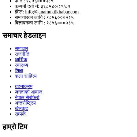
फोन : ९८५६०००५८५
कम्पनी दर्ता नं: ३६८५४०/८१/८२
ईमेल: info@janamuktikhabar.com
समाचारका लागि : ९८५६०००५८५
विज्ञापनका लागि : ९८५६०००५८५
समाचार हेडलाइन
समाचार
राजनीति
आर्थिक
स्वास्थ्य
शिक्षा
कला साहित्य
घटनाक्रम
जनताको आवाज
नेपाल सेरोफेरो
अन्तर्राष्ट्रिय
खेलकुद
सम्पर्क
हाम्रो टिम