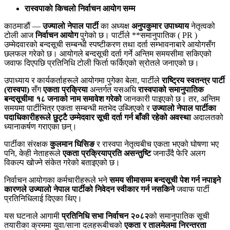
रास्वपाकाे किचलो निर्वाचन आयाेग सम्म
काठमाडौं —
उज्यालो नेपाल पार्टी
का अध्यक्ष
अनुपकुमार उपाध्याय
नेतृत्वको
टोली आज
निर्वाचन आयोग
पुगेको छ। पार्टीले **समानुपातिक ( PR )
उम्मेदवारको बन्दसूची सम्बन्धी स्पष्टीकरण तथा दर्ता सम्भावनाबारे आयोगसँग
छलफल गरेको छ। आयोगले बन्दसूची दर्ता गर्ने अन्तिम समयसीमा सकिएको
जवाफ दिएपछि प्रतिनिधि टोली फिर्ता फर्किएको स्रोतले जनाएको छ।
उपाध्याय र कार्यकर्ताहरूले आयोगमा पुगेका बेला, पार्टीले
राष्ट्रिय स्वतन्त्र पार्टी
(रास्वपा)
सँग
एकता प्रक्रिया
अन्तर्गत यसअघि
रास्वपाको समानुपातिक
बन्दसूचीमा १८ जनाको नाम समावेश गरेको
जानकारी पाइएको छ। तर, अन्तिम
समयमा पार्टीभित्र एकता सम्बन्धी मतभेद उब्जिएको र
उज्यालो नेपाल पार्टीका
पदाधिकारीहरूले छुट्टै उम्मेदवार सूची दर्ता गर्न बाँकी रहेको अवस्था
अदालतको
ध्यानाकर्षण गराएका छन्।
पार्टीका संरक्षक
कुलमान घिसिङ
र रास्वपा नेतृत्वबीच एकता भएको घोषणा भए
पनि, केही नेताहरूले
एकता प्रक्रियाप्रति असन्तुष्टि
जनाउँदै फेरि अलग
विकल्प खोज्ने संकेत गरेको बताइएको छ।
निर्वाचन आयोगका कर्मचारीहरूले भने
समय सीमासम्म बन्दसूची पेश गर्न नपाइने
कारणले उज्यालो नेपाल पार्टीको निवेदन स्वीकार गर्न नसकिने
जवाफ पार्टी
प्रतिनिधिलाई दिएका थिए।
यस घटनाले आगामी
प्रतिनिधि सभा निर्वाचन २०८२
को समानुपातिक सूची
तयारीका क्रममा युवा/साना दलहरूबीचको
एकता र तालमेलमा निरन्तरता