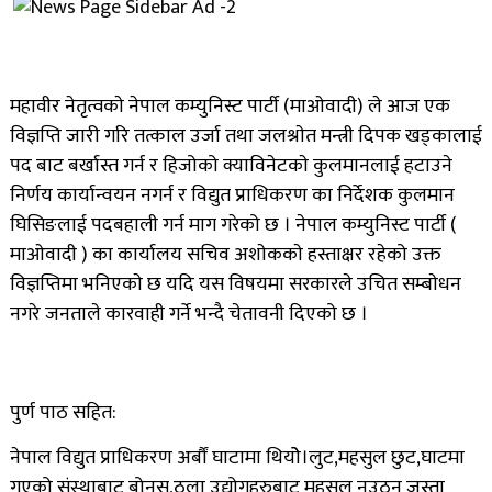
महावीर नेतृत्वकाे नेपाल कम्युनिस्ट पार्टी (माओवादी) ले आज एक
विज्ञप्ति जारी गरि तत्काल उर्जा तथा जलश्राेत मन्त्री दिपक खड्कालाई
पद बाट बर्खास्त गर्न र हिजोको क्याविनेटकाे कुलमानलाई हटाउने
निर्णय कार्यान्वयन नगर्न र विद्युत प्राधिकरण का निर्देशक कुलमान
घिसिङलाई पदबहाली गर्न माग गरेको छ । नेपाल कम्युनिस्ट पार्टी (
माओवादी ) का कार्यालय सचिव अशाेककाे हस्ताक्षर रहेको उक्त
विज्ञप्तिमा भनिएकाे छ यदि यस विषयमा सरकारले उचित सम्बाेधन
नगरे जनताले कारवाही गर्ने भन्दै चेतावनी दिएको छ ।
पुर्ण पाठ सहित:
नेपाल विद्युत प्राधिकरण अर्बौं घाटामा थियोे।लुट,महसुल छुट,घाटमा
गएको संस्थाबाट बोनस,ठुला उद्योगहरुबाट महसुल नउठ्नु जस्ता