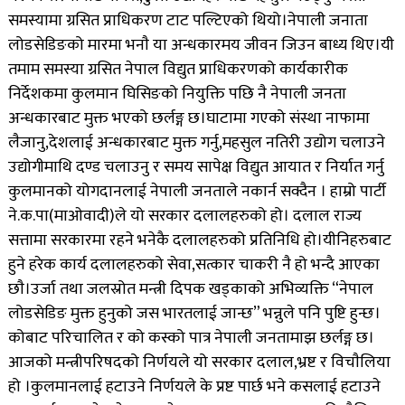
समस्यामा ग्रसित प्राधिकरण टाट पल्टिएको थियो।नेपाली जनाता
लोडसेडिङको मारमा भनाै या अन्धकारमय जीवन जिउन बाध्य थिए।यी
तमाम समस्या ग्रसित नेपाल विद्युत प्राधिकरणको कार्यकारीक
निर्देशकमा कुलमान घिसिङको नियुक्ति पछि नै नेपाली जनता
अन्धकारबाट मुक्त भएको छर्लङ्ग छ।घाटामा गएको संस्था नाफामा
लैजानु,देशलाई अन्धकारबाट मुक्त गर्नु,महसुल नतिरी उद्योग चलाउने
उद्योगीमाथि दण्ड चलाउनु र समय सापेक्ष विद्युत आयात र निर्यात गर्नु
कुलमानको योगदानलाई नेपाली जनताले नकार्न सक्दैन । हाम्रो पार्टी
ने.क.पा(माओवादी)ले यो सरकार दलालहरुको हो। दलाल राज्य
सत्तामा सरकारमा रहने भनेकै दलालहरुको प्रतिनिधि हो।यीनिहरुबाट
हुने हरेक कार्य दलालहरुको सेवा,सत्कार चाकरी नै हो भन्दै आएका
छाै।उर्जा तथा जलस्रोत मन्त्री दिपक खड्काको अभिव्यक्ति “नेपाल
लोडसेडिङ मुक्त हुनुको जस भारतलाई जान्छ” भन्नुले पनि पुष्टि हुन्छ।
कोबाट परिचालित र को कस्को पात्र नेपाली जनतामाझ छर्लङ्ग छ।
आजको मन्त्रीपरिषदको निर्णयले यो सरकार दलाल,भ्रष्ट र विचाैलिया
हो ।कुलमानलाई हटाउने निर्णयले के प्रष्ट पार्छ भने कसलाई हटाउने