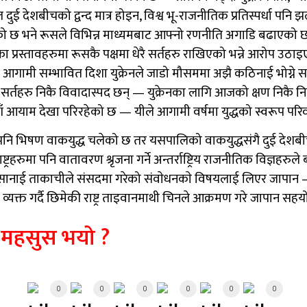
ुई देशबीचको द्वन्द मात्र होइन, विश्व भू-राजनीतिक प्रतिस्पर्धा पनि झ
पाएको छ भने रूसले विभिन्न माध्यमबाट आफ्नो रणनीति अगाडि बढाएको 
ा प्रस्तावहरुमा रूसकै पक्षमा धेरै सर्तहरु राखिएको भन्ने आरोप उठाइ
छ। आगामी सम्भावित दिशा युक्रेनले जाडो मौसममा अझै कठिनाई भोग्ने सम्
हरु निकै विवादास्पद छन् — युक्रेनका लागि आजको क्षण निकै निर्णायक 
को नयाँ आयाम देखा परिरहेको छ — यीले आगामी वर्षमा युद्धको स्वरूप परिव
काे पनि भिषण वाकयुद्ध चलेको छ तर यसपालिको वाकयुद्धसंगै दुई देश
ाष्ट्रहरुमा पनि वातावरण श्रृजना गर्ने अन्तर्राष्ट्रिय राजनीतिक विज्ञह
ी सानाई ताकाचीले संसदमा गरेको संवाेधनकाे विषयलाई लिएर जापान – 
 चिन्ता व्यक्त गर्दै छिमेकी राष्ट्र ताइवानमाथी चिनले आक्रमण गरे जापान
 महसुस भयो ?
0
0
0
0
0
0