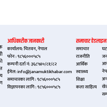
आधिकारीक जानकारी
समाचार हेडलाइन
िक
कार्यालय: चितवन, नेपाल
समाचार
घट
धी
फोन : ९८५६०००५८५
राजनीति
जन
को
आ
कम्पनी दर्ता नं: ३६८५४०/८१/८२
आर्थिक
ित
ने
ईमेल: info@janamuktikhabar.com
स्वास्थ्य
्य
अन्त
समाचारका लागि : ९८५६०००५८५
शिक्षा
षण
खे
विज्ञापनका लागि : ९८५६०००५८५
कला साहित्य
सम्