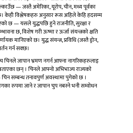
ल्काउँछ — जस्तै अमेरिका, यूरोप, चीन, मध्य पूर्वका
छ। केही विश्लेषकहरु अनुसार रूस अहिले केहि हदसम्म
एको छ — यसले युद्धपछि हुने राजनीति, सुरक्षा र
भावना छ, विशेष गरी ऊष्मा र ऊर्जा संयन्त्रको क्षति
मानिएको छ। युद्ध संयन्त्र, प्रविधि (जस्तै ड्रोन,
र्तन गर्न सक्छ।
बीच चिनले जापान भ्रमण नगर्न आफ्ना नागरिकहरुलाइ
रुले बताएका छन् । चिनले आफ्नो अभिभाज्य राज्यकाे
चिन सम्बन्ध तनावपुर्ण अवस्थामा पुगेको छ ।
 सहयोगका रुपमा जाने र जापान चुप नबस्ने भनी सम्वाेधन