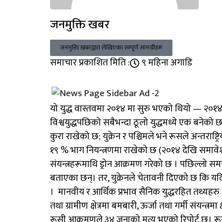
जनमुक्ति खबर
जनमुक्ति खबरद्वारा लेखिएका सम्पूर्ण सामग्रीहरू
समाचार प्रकाशित मिति :
९ महिना अगाडि
यो युद्ध वास्तवमा २०१४ मा सुरु भएको थियो — २०१४ फे
विश्वयुद्धपछिको सबैभन्दा ठूलो युद्धमध्ये एक बनेको छ
कुरा राखेको छ; युक्रेन र पश्चिमले भने रूसले अन्तरा
१९ % भाग नियन्त्रणमा राखेको छ (२०१४ देखि समावेश गर
संयन्त्रहरूमाथि ड्रोन आक्रमण गरेको छ । पछिल्लो सम
बताएका छन्। तर, युक्रेनले चेतावनी दिएको छ कि यदि
। मानवीय र आर्थिक प्रभाव सैनिक युद्धरहित तथ्यह
तथा ग्रामीण क्षेत्रमा बमबारी, ऊर्जा तथा गर्मी संयन्
रूसी आक्रमणले ३४ जनाको मृत्यु भएको रिपोर्ट छ। रूसक