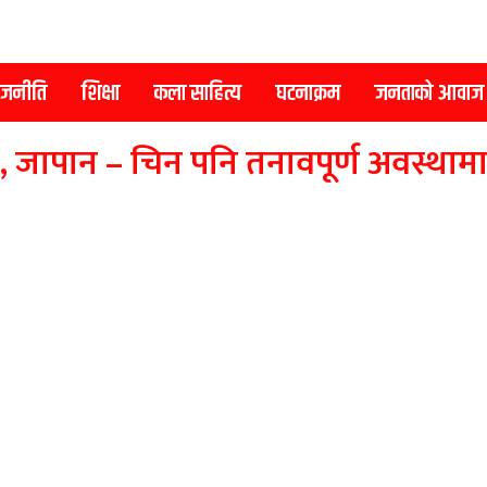
ाजनीति
शिक्षा
कला साहित्य
घटनाक्रम
जनताको आवाज
वर्ष , जापान – चिन पनि तनावपूर्ण अवस्थाम