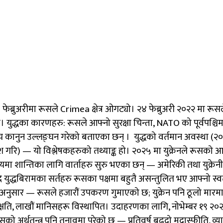
ब्रुअरीमा रूसले Crimea क्षेत्र ओगट्यो। २४ फेब्रुअरी २०२२ मा रूसल
। युद्धका कारणहरु: रूसले आफ्नो सुरक्षा चिन्ता, NATO को पूर्वपश्चिम
ष्ट्रिय कानुन उल्लङ्घन गरेको बताएका छन् । युद्धको वर्तमान अवस्था
ि) — यो विश्लेषकहरुको तथ्याङ्क हो। २०२५ मा युक्रेनले रूसको आन्तरि
यमा शान्तिका लागि वार्ताहरु सुरु भएका छन् — अमेरिकी तथा युक्रेनी 
 युद्धबिरामका सर्तहरु रूसका पक्षमा बहुतै असन्तुलित भए आफ्नो स
रु अनुसार — रूसले हजारौं उपकरण गुमाएको छ; युक्रेन पनि ठूलो 
त्रमा क्षति, लाखौं मानिसहरू विस्थापित। उदाहरणका लागि, नोभेम्बर १९
ो अर्थतन्त्र पनि तनावमा परेको छ — प्रतिवर्ष बढ्दो मुद्रास्फीति, व