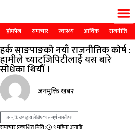
होमपेज
समाचार
स्वास्थ्य
आर्थिक
राजनीति
हर्क साङपाङकाे नयाँ राजनीतिक काेर्ष :
हामीले च्याटजिपिटीलाईे यस बारे
साेधेका थियौं ।
जनमुक्ति खबर
जनमुक्ति खबरद्वारा लेखिएका सम्पूर्ण सामग्रीहरू
समाचार प्रकाशित मिति :
९ महिना अगाडि