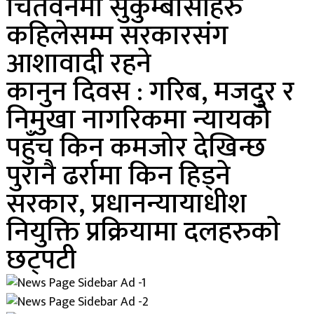
चितवनमा सुकुम्बासीहरु
कहिलेसम्म सरकारसंग
आशावादी रहने
कानुन दिवस : गरिब, मजदुर र
निमुखा नागरिकमा न्यायको
पहुँच किन कमजोर देखिन्छ
पुरानै ढर्रामा किन हिड्ने
सरकार, प्रधानन्यायाधीश
नियुक्ति प्रक्रियामा दलहरुकाे
छट्पटी