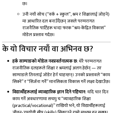
छ।
उनी नयाँ सोच (“वर्क + स्कुल”, श्रम र शिक्षालाई जोड़ने)
मा आधारित दल बनाउँदैछन् जसले परम्परागत
राजनैतिक पार्टिहरू भन्दा फरक “श्रम-केंद्रित विकास”
मोडेल प्रस्ताव गर्दछ।
के यो विचार नयाँ वा अभिनव छ?
हर्क साम्पाङको मोडेल नवप्रवर्तनात्मक छ
: धेरै परम्परागत
राजनीतिक दलहरूले शिक्षा र श्रमलाई अलग हेर्छन् — तर
साम्पाङले तिनलाई जोडेर हेर्न चाहन्छन्। उनको प्रस्तावले “काम
सिक्ने” र “सिर्जना गर्ने” मानसिकता विकास गर्ने लक्ष्य देखाउँछ।
विद्यार्थीहरूलाई व्यावहारिक ज्ञान दिने पहिचान
: यदि चार दिन
काम गर्ने अवधारणामा सचमु च “व्यावहारिक शिक्षा
(practical/vocational)” राखियो भने, यो विद्यार्थीहरूलाई
जीवन-उपयोगी सीप (skills) सिकाउने राम्रो माध्यम हुन सक्छ।