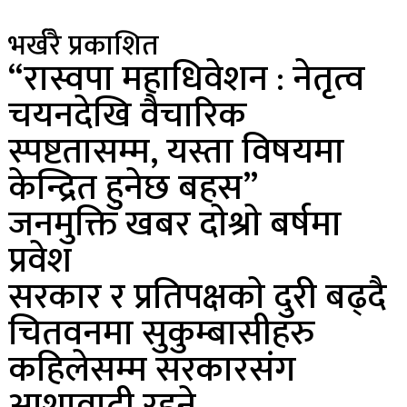
भर्खरै प्रकाशित
“रास्वपा महाधिवेशन : नेतृत्व
चयनदेखि वैचारिक
स्पष्टतासम्म, यस्ता विषयमा
केन्द्रित हुनेछ बहस”
जनमुक्ति खबर दाेश्राे बर्षमा
प्रवेश
सरकार र प्रतिपक्षकाे दुरी बढ्दै
चितवनमा सुकुम्बासीहरु
कहिलेसम्म सरकारसंग
आशावादी रहने