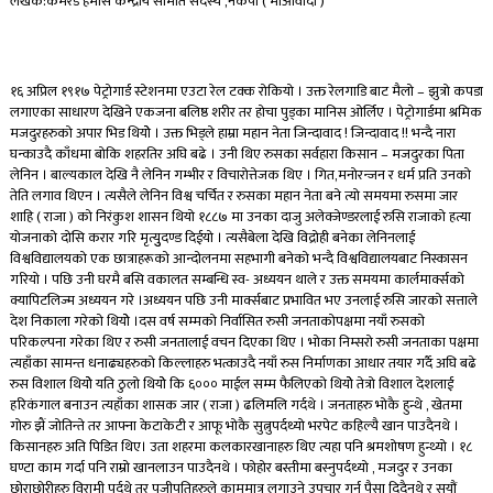
लेखक:कमरेड हमास केन्द्रीय समिति सदस्य ,नेकपा ( माओवादी )
१६ अप्रिल १९१७ पेट्राेगार्ड स्टेशनमा एउटा रेल टक्क राेकियाे । उक्त रेलगाडि बाट मैलो – झुत्राे कपडा
लगाएका साधारण देखिने एकजना बलिष्ठ शरीर तर हाेचा पुड्का मानिस ओर्लिए । पेट्राेगार्डमा श्रमिक
मजदुरहरुकाे अपार भिड थियोे । उक्त भिड्ले हाम्रा महान नेता जिन्दावाद ! जिन्दावाद !! भन्दै नारा
घन्काउदै काँधमा बाेकि शहरतिर अघि बढे । उनी थिए रुसका सर्वहारा किसान – मजदुरका पिता
लेनिन । बाल्यकाल देखि नै लेनिन गम्भीर र विचाराेत्तेजक थिए । गित,मनाेरन्जन र धर्म प्रति उनको
तेति लगाव थिएन । त्यसैले लेनिन विश्व चर्चित र रुसका महान नेता बने त्याे समयमा रुसमा जार
शाहि ( राजा ) काे निरंकुश शासन थियो १८८७ मा उनका दाजु अलेक्जेण्डरलाई रुसि राजाकाे हत्या
याेजनाकाे दाेसि करार गरि मृत्युुदण्ड दिईयाे । त्यसैबेला देखि विद्रोही बनेका लेनिनलाई
विश्वविद्यालयकाे एक छात्राहरूको आन्दोलनमा सहभागी बनेको भन्दै विश्वविद्यालयबाट निस्कासन
गरियो । पछि उनी घरमै बसि वकालत सम्बन्धि स्व- अध्ययन थाले र उक्त समयमा कार्लमार्क्सकाे
क्यापिटलिज्म अध्ययन गरे ।अध्ययन पछि उनी मार्क्सबाट प्रभावित भए उनलाई रुसि जारकाे सत्ताले
देश निकाला गरेको थियोे ।दस वर्ष सम्मकाे निर्वासित रुसी जनताकाेपक्षमा नयाँ रुसको
परिकल्पना गरेका थिए र रुसी जनतालाई वचन दिएका थिए । भाेका निम्सराे रुसी जनताका पक्षमा
त्यहाँका सामन्त धनाढ्यहरुकाे किल्लाहरु भत्काउदै नयाँ रुस निर्माणका आधार तयार गर्दै अघि बढे
रुस विशाल थियोे यति ठुलो थियोे कि ६००० माईल सम्म फैलिएको थियोे तेत्राे विशाल देशलाई
हरिकंगाल बनाउन त्यहाँका शासक जार ( राजा ) ढलिमलि गर्दथे । जनताहरु भाेकै हुन्थे , खेतमा
गाेरु झैं जाेतिन्ते तर आफ्ना केटाकेटी र आफू भाेकै सुत्नुपर्दथ्याे भरपेट कहिल्यै खान पाउदैनथे ।
किसानहरु अति पिडित थिए। उता शहरमा कलकारखानाहरु थिए त्यहा पनि श्रमशाेषण हुन्थ्यो । १८
घण्टा काम गर्दा पनि राम्रो खानलाउन पाउदैनथे । फाेहाेर बस्तीमा बस्नुपर्दथ्याे , मजदुर र उनका
छाेराछाेरीहरु विरामी पर्दथे तर पुजीपतिहरुले काममात्र लगाउने उपचार गर्न पैसा दिदैनथे र सयौं