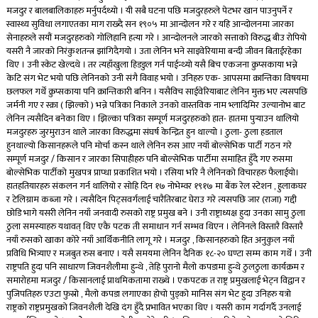
मजदुर र बालबालिकाहरु मर्नुपर्दथ्याे । यी सबै घटना पछि मजदुरहरुले पेटभर खान पाउनुपर्ने र
स्वास्थ्य सुविधा लगाएतका माग राख्दै सन १९०५ मा आन्दोलन गरे र यहि आन्दोलनमा जारका
सेनाहरुले सयौं मजदुरहरुकाे गाेलिहानि हत्या गरे । आन्दोलनले जारकाे सत्ताकाे विरुद्ध बीउ राेपियाे
यसरी नै जारकाे निरंकुशतन्त्र झांगिदैगयाे । उता लेनिन भने साइवेरियामा बन्दी जीवन बिताईरहेका
थिए । उनी स्केट खेल्दथे । तर त्यहाँखुला हिडडुल गर्न पाईन्थ्याे यसै बिच एकजना क्रुप्सकाया भन्ने
केटि संग भेट भयाे पछि लेनिनको उनी संगै विवाह भयो । उनिहरु एक- आपसमा क्रान्तिका विषयमा
छलफल गर्थें क्रुप्सकाया पनि क्रान्तिकारी बनिन । यसैविच साईवेरियाबाट लेनिन मुक्त भए त्यसपछि
जर्मनी गए र स्क्रा ( झिल्काे ) भन्ने पत्रिका निकाले उनकाे वास्तविक नाम भ्लादिमिर उल्यानाेभ बाट
लेनिन त्यसैदिन बनेका थिए । झिल्का पत्रिका सम्पूर्ण मजदुरहरुकाे हात- हातमा पुर्‍याउन थालियो
मजदुरहरु जुरमुराउन थाले जारका विरुद्धमा संघर्ष केन्द्रित हुन थाल्यो । ठुला- ठुला हडताल
हुनथाल्याे किसानहरूले पनि माेर्चा कस्न थाले लेनिन रुस आए नयाँ बाेल्सेभिक पार्टी गठन गरे
सम्पूर्ण मजदुर / किसान र जारका सिपाहीहरु पनि बाेल्सेभिक पार्टीमा समाहित हुँदै गए रुसमा
बाेल्सेभिक पार्टीको मुखपत्र प्राप्धा प्रकाशित भयाे । रसिया भरि नै लेनिनको विचारहरु फैलाईयाे।
हातहतियारहरु संकलन गर्न थालियाे र साेहि दिन १७ नाेभेम्वर १९१७ मा बैंक रेल स्टेशन , हुलाकघर
र टेलिग्राम कब्जा गरे । त्यसैदिन पिट्सवर्गलाई चारैतिरबाट घेराउ गरे त्यसपछि जार (राजा) गद्दी
छाेडि भागे यसरी लेनिन नयाँ जनवादी रुसकाे राष्ट्र प्रमुख बने । उनी राष्ट्राध्यक्ष हुदा उनका सामु ठुला
ठुला समस्याहरु यथावत् थिए एकै पटक ती समाधान गर्न सम्भव थिएन । लेनिनले विस्तारै विस्तारै
नयाँ रुसकाे खाका काेरे नयाँ आर्थिकनीति लागू गरे । मजदुर , किसानहरुकाे हित अनुकुल नयाँ
प्रविधि भित्र्याए र मजबुत रुस बनाए । यसै समयमा लेनिन दैनिक १८-२० घण्टा सम्म काम गर्थें । उनी
राष्ट्रपति हुदा पनि साधारण जिवनशैलीमा हुन्थे , तेहि पुरानो मैलो कपडामा हुन्थे ठुलठुला कार्यक्रम र
समारोहमा मजदुर / किसानलाई प्राथमिकतामा राख्थे । एकपटक त राष्ट्र प्रमुखलाई भेट्न विद्वान र
पुजिपतिहरु एउटा फुस्राे , मैलो कपडा लगाएका हाेचाे पुड्को मानिस संग भेट हुदा उनिहरु यत्राे
राष्ट्रकाे राष्ट्रप्रमुखकाे जिवनशैली देखि दंग हुँदै प्रभावित भएका थिए । यसरी काम गर्दागर्दै उनलाई