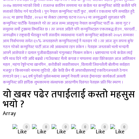
२०१७ सालमा भएको थियो । राजतन्त्र कालिन समयमा नत कंग्रेस नत कम्युनिस्ट काेहि कसैले पनि
सत्ताकाे विरोध गर्न पाउदैनथे । पुन नेपाल कम्युनिस्ट पार्टी फुट , संघर्ष र एकतामा पनि समाहित हुदै
२०२८ मा झापा विद्राेह , २०४२ मा सेक्टर (काण्ड) घटना र२०५२ मा जनयुद्धको शुरुआत पनि
कम्युनिस्ट पार्टीकै नेताहरूले गरे तर आज सम्म आइपुग्दा नेपाल कम्युनिस्ट पार्टी स- साना गुट र
समुहमा सयौं टुक्रामा विभाजित छ । तर जनता अहिले पनि कम्युनिस्टहरु एकताबद्ध हाेउन , पारदर्शी ,
जनपक्षीय र राष्ट्रवादी भैराखुन भनी संसदीय व्यवस्थामा नजाने कम्युनिस्ट बाहेकको २०७९ सम्मका
आम निर्वाचनमा समेत ६५% जनताहरुले कम्युनिस्टलाई नै मतदान गरे । तर आज जुन सपना बुनेर
गठन गरेको कम्युनिस्ट पार्टी आज त्याे अवस्थामा रहन सकेन । नेताहरू जनताको भलाे भन्दानी
आफ्नै आसेपासे र दलाल पुजीवादीहरुकाे चंगुलबाट निस्कन सकेन । भ्रष्टाचारमा पन्चे कंग्रेस लाई
पनि माथ दिने गरि अघि बढ्यो ।गाउँघरबाट मैलो कपडा र चप्पलमा शहर छिरेकाहरु आज आलिसान
महल , महंगा रेष्टुरेन्टमा खानपिन , करोडौंको सवारीसाधन , विलासी जिवनशैली बाेलीमा सर्वहारा
मजदुर र किसानकाे नाममा लुटिरहे , खैर केहि छैन यी अपराधीहरुलाई एकदिनजनताले ठेगान
लगाउने छन् । ७६ वर्ष पुगेको पुर्वसन्ध्यामा सम्पूर्ण नेपाली जनता ईमानदार कार्यकर्ता असली
कम्युनिस्ट प्रति हार्दिक शुभकामना संस्थापक आदरणीय दिवंगत नेताहरू प्रति चिर स्मरण ।
यो खबर पढेर तपाईलाई कस्तो महसुस
भयो ?
Array
0
0
0
0
0
0