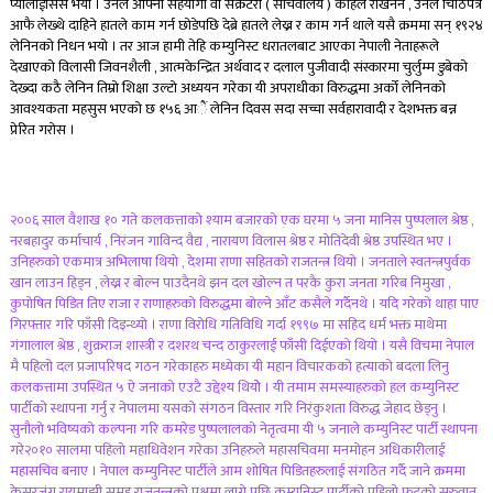
प्यालाईसिस भयो । उनलेे आफ्ना सहयोगी वा सेक्रेटरी ( सचिवालय ) कहिले राखेनन , उनले चिठिपत्र
आफै लेख्थे दाहिने हातले काम गर्न छाेडेपछि देब्रे हातले लेख्न र काम गर्न थाले यसै क्रममा सन् १९२४
लेनिनको निधन भयो । तर आज हामी तेहि कम्युनिस्ट धरातलबाट आएका नेपाली नेताहरूले
देखाएको विलासी जिवनशैली , आत्मकेन्द्रित अर्थवाद र दलाल पुजीवादी संस्कारमा चुर्लुम्म डुबेको
देख्दा कठै लेनिन तिम्रो शिक्षा उल्टाे अध्ययन गरेका यी अपराधीका विरुद्धमा अर्को लेनिनकाे
आवश्यकता महसुस भएको छ १५६ आैं लेनिन दिवस सदा सच्चा सर्वहारावादी र देशभक्त बन्न
प्रेरित गराेस ।
२००६ साल वैशाख १० गते कलकत्ताकाे श्याम बजारकाे एक घरमा ५ जना मानिस पुष्पलाल श्रेष्ठ ,
नरबहादुर कर्माचार्य , निरंजन गाविन्द वैद्य , नारायण विलास श्रेष्ठ र माेतिदेवी श्रेष्ठ उपस्थित भए ।
उनिहरुकाे एकमात्र अभिलाषा थियो , देशमा राणा सहितको राजतन्त्र थियो । जनताले स्वतन्त्रपुर्वक
खान लाउन हिड्न , लेख्न र बाेल्न पाउदैनथे झन दल खाेल्न त परकै कुरा जनता गरिब निमुखा ,
कुपाेषित पिडित तिए राजा र राणाहरुकाे विरुद्धमा बाेल्ने आँट कसैले गर्दैनथे । यदि गरेको थाहा पाए
गिरफ्तार गरि फाँसी दिइन्थ्याे । राणा विराेधि गतिविधि गर्दा १९९७ मा सहिद धर्म भक्त माथेमा
गंगालाल श्रेष्ठ , शुक्रराज शास्त्री र दशरथ चन्द ठाकुरलाई फाँसी दिईएकाे थियो । यसै विचमा नेपाल
मै पहिलो दल प्रजापरिषद गठन गरेकाहरु मध्येका यी महान विचारककाे हत्याको बदला लिनु
कलकत्तामा उपस्थित ५ ऐ जनाकाे एउटै उद्देश्य थियोे । यी तमाम समस्याहरुकाे हल कम्युनिस्ट
पार्टीको स्थापना गर्नु र नेपालमा यसकाे संगठन विस्तार गरि निरंकुशता विरुद्ध जेहाद छेड्नु ।
सुनाैलाे भविष्यकाे कल्पना गरि कमरेड पुष्पलालकाे नेतृत्वमा यी ५ जनाले कम्युनिस्ट पार्टी स्थापना
गरे२०१० सालमा पहिलो महाधिवेशन गरेका उनिहरुले महासचिवमा मनमाेहन अधिकारीलाई
महासचिव बनाए । नेपाल कम्युनिस्ट पार्टीले आम शाेषित पिडितहरुलाई संगठित गर्दै जाने क्रममा
केसरजंग रायमाझी समूह राजतन्त्रको पक्षमा लागे पछि कम्युनिस्ट पार्टीको पहिलो फुटकाे सुरुवात