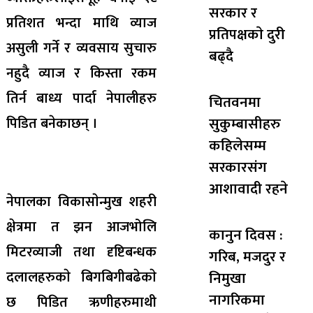
सरकार र
प्रतिशत भन्दा माथि व्याज
प्रतिपक्षकाे दुरी
असुली गर्ने र व्यवसाय सुचारु
बढ्दै
नहुदै व्याज र किस्ता रकम
तिर्न बाध्य पार्दा नेपालीहरु
चितवनमा
पिडित बनेकाछन् ।
सुकुम्बासीहरु
कहिलेसम्म
सरकारसंग
आशावादी रहने
नेपालका विकासाेन्मुख शहरी
क्षेत्रमा त झन आजभोलि
कानुन दिवस :
मिटरव्याजी तथा दृष्टिबन्धक
गरिब, मजदुर र
दलालहरुकाे बिगबिगीबढेकाे
निमुखा
नागरिकमा
छ पिडित ऋणीहरुमाथी