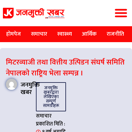
होमपेज
समाचार
स्वास्थ्य
आर्थिक
राजनीति
मिटरव्याजी तथा वित्तीय उत्पिडन संघर्ष समिति
नेपालकाे राष्ट्रिय भेला सम्पन्न ।
जनमुक्ति
जनमुक्ति
खबर
खबरद्वारा
लेखिएका
सम्पूर्ण
सामग्रीहरू
समाचार
प्रकाशित मिति :
१ वर्ष अगाडि