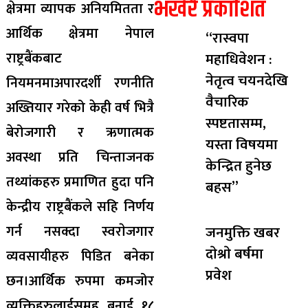
भर्खरै प्रकाशित
क्षेत्रमा व्यापक अनियमितता र
आर्थिक क्षेत्रमा नेपाल
“रास्वपा
राष्ट्रबैंकबाट
महाधिवेशन :
नेतृत्व चयनदेखि
नियमनमाअपारदर्शी रणनीति
वैचारिक
अख्तियार गरेको केही वर्ष भित्रै
स्पष्टतासम्म,
बेरोजगारी र ऋणात्मक
यस्ता विषयमा
अवस्था प्रति चिन्ताजनक
केन्द्रित हुनेछ
तथ्यांकहरु प्रमाणित हुदा पनि
बहस”
केन्द्रीय राष्ट्रबैंकले सहि निर्णय
गर्न नसक्दा स्वराेजगार
जनमुक्ति खबर
दाेश्राे बर्षमा
व्यवसायीहरु पिडित बनेका
प्रवेश
छन।आर्थिक रुपमा कमजोर
व्यक्तिहरुलाईसमूह बनाई १८