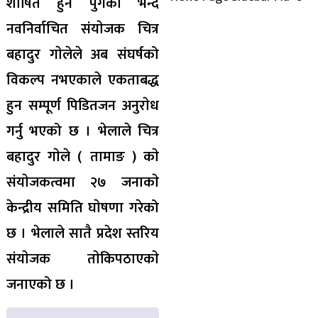
शाेषित हुन पुगेको भन्दै
नवनिर्वाचित संयाेजक चित्र
बहादुर गाेलेले अब संघर्षको
विकल्प नभएकाले एकताबद्ध
हुन सम्पूर्ण पिडितजन अनुराेध
गर्नु भएको छ । भेलाले चित्र
बहादुर गाेले ( तामाङ ) काे
संयाेजकत्वमा २७ जनाकाे
केन्द्रीय समिति घाेषणा गरेको
छ । भेलाले सातै प्रदेश स्तरिय
संयाेजक ताेकिपठाएकाे
जनाएको छ ।