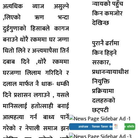
न्यायको पहुँच
अत्यधिक व्याज असुल्ने
किन कमजोर
,लिएको ऋण भन्दा
देखिन्छ
दुईगुणाकाे हिसाबले कागज
बनाउने थाेरै रकममा घर जग्गा
पुरानै ढर्रामा
धितो लिने र अन्त्यमापैसा तिर्न
किन हिड्ने
दबाब दिने ,थाेरै रकममा
सरकार,
प्रधानन्यायाधीश
घरजग्गा लिलाम गरिदिने र
नियुक्ति
दलाल मार्फत नै धाक- धम्की
प्रक्रियामा
दिने प्रशासन लगाउने , यसले
दलहरुकाे
मानिसलाई हताेत्साही बनाई
छट्पटी
आत्महत्या गर्न बाध्य पार्ने
गरेको र नेपाली समाज झन