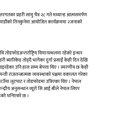
न्तरगतका प्रहरी सामु चैत्र २८ गते मध्यान्ह आत्मसमर्पण
 काठमाडौंकाे तिनकुनेमा आयाेजित कार्यक्रममा २जनाकाे
ि ताेडफाेडअन्तर्राष्ट्रिय विमानस्थलमा रहेको इन्धन
ी ब्यारिकेड ताेड्दै भागेका दुर्गा प्रसाईं केही दिन देखि
 आइरहेका उनि हाल सम्म बेपत्ता थिए । स्मरणीय छ केही
सामन्ती राजतन्त्रात्मक व्यवस्थाकाे पक्षमा वकालत गरेका
 ठाउँमा लुटपाट र ताेडफाेडमा उत्रिएका थिए । नेपाल
्द्रीय अनुसन्धान व्यूराे सि आई बीले नेपाल लिएर
 रहेको भनिएको छ ।