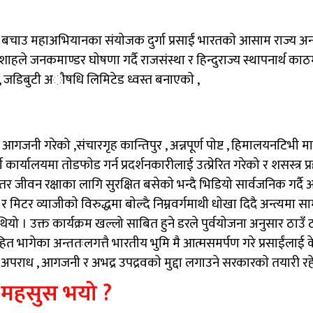
ट्रियता बचाउ महाअभियानका संयाेजक दुर्गा प्रसाईं भारतकाे आसाम राज्य अ
्द्र शाहले जनकमाण्डर घाेषणा गर्दै राजसंस्था र हिन्दुराज्य स्थापनार्थ
 , जडिबुटी अौषधि लिमिटेड ध्वस्त बनाएकाे ,
गजनी गरेको ,संचारगृह कान्तिपुर , अन्नपूर्ण पाेष्ट , हिमालयनटिभी माथ
्यालयमा ताेडफाेड गर्न प्रदर्शनकारीलाई उत्प्रेरित गरेको र शसस्त्र प्रहर
 जीवन रक्षाका लागि सुरक्षित बसेकाे भन्दै भिडियो सार्वजनिक गर्दै
र मिटर व्याजीकाे विरुद्धमा बाेल्दै निम्नवर्गमाथी धाेखा दिदै अन्त्यमा 
ियो । उक्त कार्यक्रम खल्लो साबित हुने डरले पुर्वयाेजना अनुसार ठाउँ
 भागेका अन्ततःलगत्तै भारतीय भुमि मै आत्मसमर्पण गरे प्रसाईंलाई केन
ठित अपराध , आगजनी र अभद्र उपद्रवकाे मुद्दा लगाउने सरकारकाे तयारी
 महसुस भयो ?