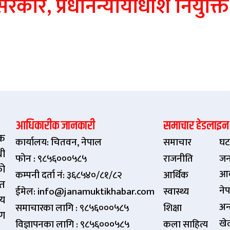
े सरकार, प्रधानन्यायाधीश नियुक्ति
आधिकारीक जानकारी
समाचार हेडलाइन
िक
कार्यालय: चितवन, नेपाल
समाचार
घट
धी
फोन : ९८५६०००५८५
राजनीति
जन
को
आ
कम्पनी दर्ता नं: ३६८५४०/८१/८२
आर्थिक
ित
ने
ईमेल: info@janamuktikhabar.com
स्वास्थ्य
्य
अन्त
समाचारका लागि : ९८५६०००५८५
शिक्षा
षण
खे
विज्ञापनका लागि : ९८५६०००५८५
कला साहित्य