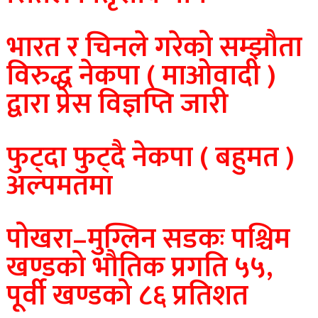
भारत र चिनले गरेको सम्झाैता
विरुद्ध नेकपा ( माओवादी )
द्वारा प्रेस विज्ञप्ति जारी
फुट्दा फुट्दै नेकपा ( बहुमत )
अल्पमतमा
पोखरा–मुग्लिन सडकः पश्चिम
खण्डको भौतिक प्रगति ५५,
पूर्वी खण्डको ८६ प्रतिशत